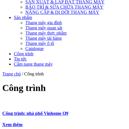
SẢN XUẤT & LẮP ĐẶT THANG MÁY
BẢO TRÌ & SỬA CHỮA THANG MÁY
NÂNG CẤP & DI DỜI THANG MÁY
Sản phẩm
Thang máy gia đình
Thang máy quan sát
Thang máy thực phẩm
Thang máy tải hàng
Thang máy ô tô
Catalogue
Công trình
Tin tức
Cẩm nang thang máy
Trang chủ
/ Công trình
Công trình
Công trình: nhà phố Vinhome Q9
Xem thêm