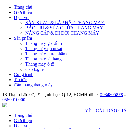
Trang chủ
Giới thiệu
Dịch vụ
SẢN XUẤT & LẮP ĐẶT THANG MÁY
BẢO TRÌ & SỬA CHỮA THANG MÁY
NÂNG CẤP & DI DỜI THANG MÁY
Sản phẩm
Thang máy gia đình
Thang máy quan sát
Thang máy thực phẩm
Thang máy tải hàng
Thang máy ô tô
Catalogue
Công trình
Tin tức
Cẩm nang thang máy
13 Thạnh Lộc 07, P.Thạnh Lộc, Q.12, HCM
Hotline:
0934805878
-
0569910000
YÊU CẦU BÁO GIÁ
Trang chủ
Giới thiệu
Dịch vụ