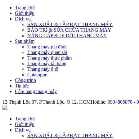
Trang chủ
Giới thiệu
Dịch vụ
SẢN XUẤT & LẮP ĐẶT THANG MÁY
BẢO TRÌ & SỬA CHỮA THANG MÁY
NÂNG CẤP & DI DỜI THANG MÁY
Sản phẩm
Thang máy gia đình
Thang máy quan sát
Thang máy thực phẩm
Thang máy tải hàng
Thang máy ô tô
Catalogue
Công trình
Tin tức
Cẩm nang thang máy
13 Thạnh Lộc 07, P.Thạnh Lộc, Q.12, HCM
Hotline:
0934805878
-
0
Trang chủ
Giới thiệu
Dịch vụ
SẢN XUẤT & LẮP ĐẶT THANG MÁY