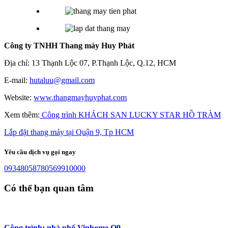
Công ty TNHH Thang máy Huy Phát
Địa chỉ: 13 Thạnh Lộc 07, P.Thạnh Lộc, Q.12, HCM
E-mail:
hutaluu@gmail.com
Website:
www.thangmayhuyphat.com
Xem thêm:
Công trình KHÁCH SẠN LUCKY STAR HỒ TRÀM
Lắp đặt thang máy tại Quận 9, Tp HCM
Yêu cầu dịch vụ gọi ngay
0934805878
0569910000
Có thể bạn quan tâm
Công trình: nhà phố Vinhome Q9