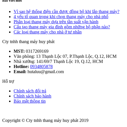
Bài viết mới
Vì sao hệ thống điện cần được đồng bộ khi lắp thang máy?
4 yếu tố quan trọng khi chọn thang máy cho nhà phố
Phân loại thang máy dựa trên tần suất vận hành
Cấu tạo thang máy gia đình gồm những bộ phận nào?
Các loại thang máy cho nhà ở tư nhân
Cty tnhh thang máy huy phát
MST:
0317269169
Văn phòng: 13 Thạnh Lộc 07, P.Thạnh Lộc, Q.12, HCM
Nhà xưởng: 141/69/7 Thạnh Lộc 19, Q.12, HCM
Hotline:
0934805878
Email:
hutaluu@gmail.com
Hỗ trợ
Chính sách đổi trả
Chính sách bảo hành
Bảo mật thông tin
Copyright © Cty tnhh thang máy huy phát 2019