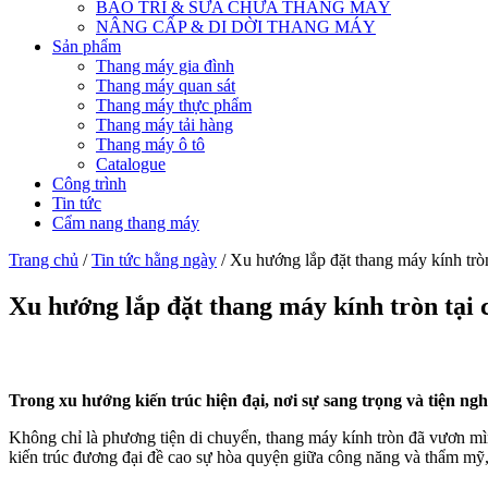
BẢO TRÌ & SỬA CHỮA THANG MÁY
NÂNG CẤP & DI DỜI THANG MÁY
Sản phẩm
Thang máy gia đình
Thang máy quan sát
Thang máy thực phẩm
Thang máy tải hàng
Thang máy ô tô
Catalogue
Công trình
Tin tức
Cẩm nang thang máy
Trang chủ
/
Tin tức hằng ngày
/ Xu hướng lắp đặt thang máy kính tròn
Xu hướng lắp đặt thang máy kính tròn tại c
Trong xu hướng kiến trúc hiện đại, nơi sự sang trọng và tiện ng
Không chỉ là phương tiện di chuyển, thang máy kính tròn đã vươn mình
kiến trúc đương đại đề cao sự hòa quyện giữa công năng và thẩm mỹ, 