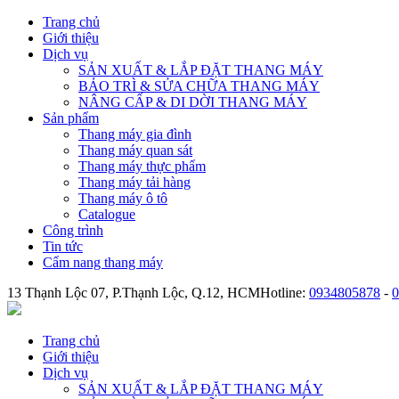
Trang chủ
Giới thiệu
Dịch vụ
SẢN XUẤT & LẮP ĐẶT THANG MÁY
BẢO TRÌ & SỬA CHỮA THANG MÁY
NÂNG CẤP & DI DỜI THANG MÁY
Sản phẩm
Thang máy gia đình
Thang máy quan sát
Thang máy thực phẩm
Thang máy tải hàng
Thang máy ô tô
Catalogue
Công trình
Tin tức
Cẩm nang thang máy
13 Thạnh Lộc 07, P.Thạnh Lộc, Q.12, HCM
Hotline:
0934805878
-
0
Trang chủ
Giới thiệu
Dịch vụ
SẢN XUẤT & LẮP ĐẶT THANG MÁY