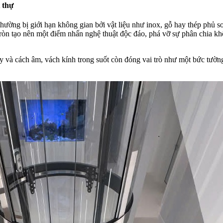
t thự
thường bị giới hạn không gian bởi vật liệu như inox, gỗ hay thép phủ s
tròn tạo nên một điểm nhấn nghệ thuật độc đáo, phá vỡ sự phân chia k
y và cách âm, vách kính trong suốt còn đóng vai trò như một bức tường