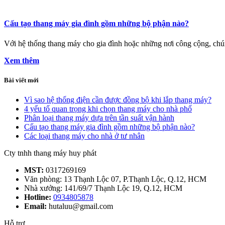
Cấu tạo thang máy gia đình gồm những bộ phận nào?
Với hệ thống thang máy cho gia đình hoặc những nơi công cộng, chúng t
Xem thêm
Bài viết mới
Vì sao hệ thống điện cần được đồng bộ khi lắp thang máy?
4 yếu tố quan trọng khi chọn thang máy cho nhà phố
Phân loại thang máy dựa trên tần suất vận hành
Cấu tạo thang máy gia đình gồm những bộ phận nào?
Các loại thang máy cho nhà ở tư nhân
Cty tnhh thang máy huy phát
MST:
0317269169
Văn phòng: 13 Thạnh Lộc 07, P.Thạnh Lộc, Q.12, HCM
Nhà xưởng: 141/69/7 Thạnh Lộc 19, Q.12, HCM
Hotline:
0934805878
Email:
hutaluu@gmail.com
Hỗ trợ