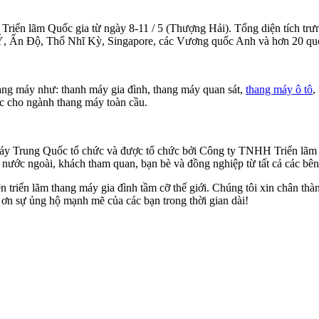
Triển lãm Quốc gia từ ngày 8-11 / 5 (Thượng Hải). Tổng diện tích trưn
, Ấn Độ, Thổ Nhĩ Kỳ, Singapore, các Vương quốc Anh và hơn 20 quốc
hang máy như: thanh máy gia đình, thang máy quan sát,
thang máy ô tô
,
 tác cho ngành thang máy toàn cầu.
 máy Trung Quốc tổ chức và được tổ chức bởi Công ty TNHH Triển lãm 
à nước ngoài, khách tham quan, bạn bè và đồng nghiệp từ tất cả các bê
 triển lãm thang máy gia đình tầm cỡ thế giới. Chúng tôi xin chân thàn
 ơn sự ủng hộ mạnh mẽ của các bạn trong thời gian dài!