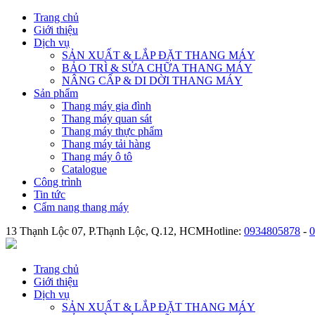
Trang chủ
Giới thiệu
Dịch vụ
SẢN XUẤT & LẮP ĐẶT THANG MÁY
BẢO TRÌ & SỬA CHỮA THANG MÁY
NÂNG CẤP & DI DỜI THANG MÁY
Sản phẩm
Thang máy gia đình
Thang máy quan sát
Thang máy thực phẩm
Thang máy tải hàng
Thang máy ô tô
Catalogue
Công trình
Tin tức
Cẩm nang thang máy
13 Thạnh Lộc 07, P.Thạnh Lộc, Q.12, HCM
Hotline:
0934805878
-
0
Trang chủ
Giới thiệu
Dịch vụ
SẢN XUẤT & LẮP ĐẶT THANG MÁY