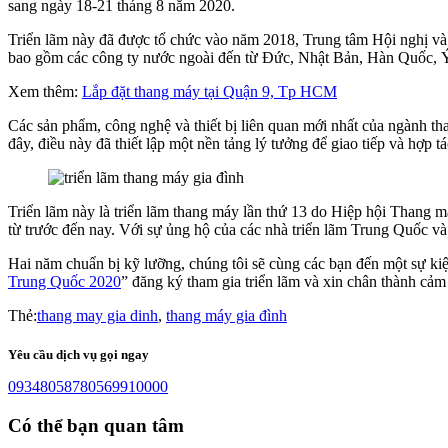
sang ngày 18-21 tháng 8 năm 2020.
Triển lãm này đã được tổ chức vào năm 2018, Trung tâm Hội nghị và 
bao gồm các công ty nước ngoài đến từ Đức, Nhật Bản, Hàn Quốc, Ý
Xem thêm:
Lắp đặt thang máy tại Quận 9, Tp HCM
Các sản phẩm, công nghệ và thiết bị liên quan mới nhất của ngành t
đây, điều này đã thiết lập một nền tảng lý tưởng để giao tiếp và hợp
Triển lãm này là triển lãm thang máy lần thứ 13 do Hiệp hội Thang
từ ​​trước đến nay. Với sự ủng hộ của các nhà triển lãm Trung Quốc v
Hai năm chuẩn bị kỹ lưỡng, chúng tôi sẽ cùng các bạn đến một sự kiện
Trung Quốc 2020
” đăng ký tham gia triển lãm và xin chân thành cảm
Thẻ:
thang may gia dinh
,
thang máy gia đình
Yêu cầu dịch vụ gọi ngay
0934805878
0569910000
Có thể bạn quan tâm