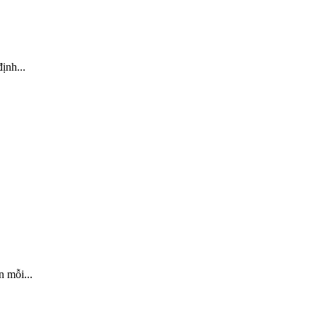
ịnh...
 mỗi...