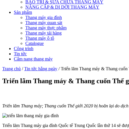
BẢO TRÌ & SỬA CHỮA THANG MÁY
NÂNG CẤP & DI DỜI THANG MÁY
Sản phẩm
Thang máy gia đình
Thang máy quan sát
Thang máy thực phẩm
Thang máy tải hàng
Thang máy ô tô
Catalogue
Công trình
Tin tức
Cẩm nang thang máy
Trang chủ
/
Tin tức hằng ngày
/ Triển lãm Thang máy & Thang cuốn 
Triển lãm Thang máy & Thang cuốn Thế g
Triển lãm Thang máy; Thang cuốn Thế giới 2020 bị hoãn lại do dịch
Triển lãm Thang máy gia đình Quốc tế Trung Quốc lần thứ 14 sẽ đượ