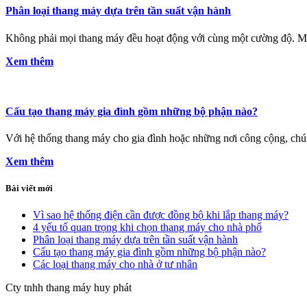
Phân loại thang máy dựa trên tần suất vận hành
Không phải mọi thang máy đều hoạt động với cùng một cường độ. Một
Xem thêm
Cấu tạo thang máy gia đình gồm những bộ phận nào?
Với hệ thống thang máy cho gia đình hoặc những nơi công cộng, chúng t
Xem thêm
Bài viết mới
Vì sao hệ thống điện cần được đồng bộ khi lắp thang máy?
4 yếu tố quan trọng khi chọn thang máy cho nhà phố
Phân loại thang máy dựa trên tần suất vận hành
Cấu tạo thang máy gia đình gồm những bộ phận nào?
Các loại thang máy cho nhà ở tư nhân
Cty tnhh thang máy huy phát