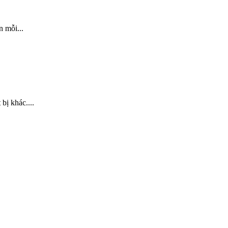
 mỗi...
bị khác....