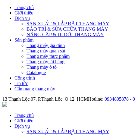
Trang chủ
Giới thiệu
Dịch vụ
SẢN XUẤT & LẮP ĐẶT THANG MÁY
BẢO TRÌ & SỬA CHỮA THANG MÁY
NÂNG CẤP & DI DỜI THANG MÁY
Sản phẩm
Thang máy gia đình
Thang máy quan sát
Thang máy thực phẩm
Thang máy tải hàng
Thang máy ô tô
Catalogue
Công trình
Tin tức
Cẩm nang thang máy
13 Thạnh Lộc 07, P.Thạnh Lộc, Q.12, HCM
Hotline:
0934805878
-
0
Trang chủ
Giới thiệu
Dịch vụ
SẢN XUẤT & LẮP ĐẶT THANG MÁY