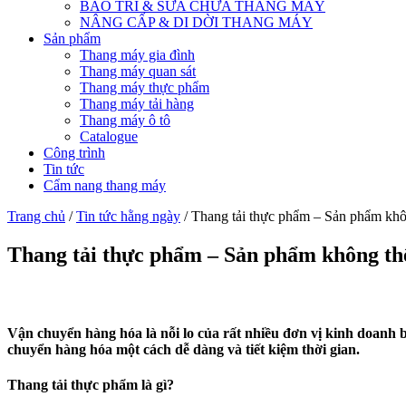
BẢO TRÌ & SỬA CHỮA THANG MÁY
NÂNG CẤP & DI DỜI THANG MÁY
Sản phẩm
Thang máy gia đình
Thang máy quan sát
Thang máy thực phẩm
Thang máy tải hàng
Thang máy ô tô
Catalogue
Công trình
Tin tức
Cẩm nang thang máy
Trang chủ
/
Tin tức hằng ngày
/ Thang tải thực phẩm – Sản phẩm khôn
Thang tải thực phẩm – Sản phẩm không thể 
Vận chuyển hàng hóa là nỗi lo của rất nhiều đơn vị kinh doanh b
chuyển hàng hóa một cách dễ dàng và tiết kiệm thời gian.
Thang tải thực phẩm là gì?