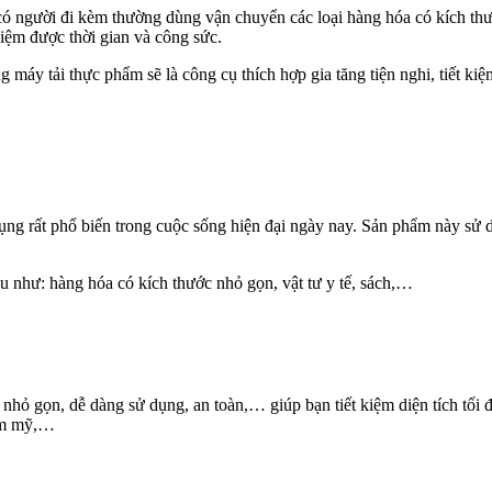
có người đi kèm thường dùng vận chuyển các loại hàng hóa có kích th
kiệm được thời gian và công sức.
máy tải thực phẩm sẽ là công cụ thích hợp gia tăng tiện nghi, tiết ki
dụng rất phổ biến trong cuộc sống hiện đại ngày nay. Sản phẩm này sử 
u như: hàng hóa có kích thước nhỏ gọn, vật tư y tế, sách,…
ế nhỏ gọn, dễ dàng sử dụng, an toàn,… giúp bạn tiết kiệm diện tích tố
hẩm mỹ,…