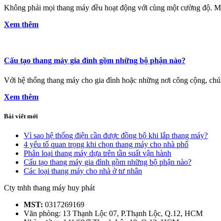
Không phải mọi thang máy đều hoạt động với cùng một cường độ. Một
Xem thêm
Cấu tạo thang máy gia đình gồm những bộ phận nào?
Với hệ thống thang máy cho gia đình hoặc những nơi công cộng, chúng t
Xem thêm
Bài viết mới
Vì sao hệ thống điện cần được đồng bộ khi lắp thang máy?
4 yếu tố quan trọng khi chọn thang máy cho nhà phố
Phân loại thang máy dựa trên tần suất vận hành
Cấu tạo thang máy gia đình gồm những bộ phận nào?
Các loại thang máy cho nhà ở tư nhân
Cty tnhh thang máy huy phát
MST:
0317269169
Văn phòng: 13 Thạnh Lộc 07, P.Thạnh Lộc, Q.12, HCM