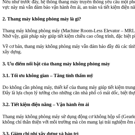
Nếu như trước đây, hệ thống thang máy truyền thống yêu cầu một phòn
vực này mà vẫn đảm bảo vận hành êm ái, an toàn và tiết kiệm điện n
2.
Thang máy không phòng máy là gì?
Thang máy không phòng máy (Machine Room-Less Elevator – MRL) là l
Nhờ vậy, giải pháp này giúp tiết kiệm chiều cao công trình, đặc biệt p
Về cơ bản, thang máy không phòng máy vẫn đảm bảo đầy đủ các tính n
xây dựng.
3. Ưu điểm nổi bật của thang máy không phòng máy
3.1. Tối ưu không gian – Tăng tính thẩm mỹ
Do không cần phòng máy, thiết kế của thang máy giúp tiết kiệm trun
Đây là lựa chọn lý tưởng cho những căn nhà phố có mái dốc, biệt thự c
3.2. Tiết kiệm điện năng – Vận hành êm ái
Thang máy không phòng máy sử dụng động cơ không hộp số (Gearless)
không chỉ thân thiện với môi trường mà còn mang lại trải nghiệm êm 
3.3. Giảm chi phí xây dựng và bảo trì