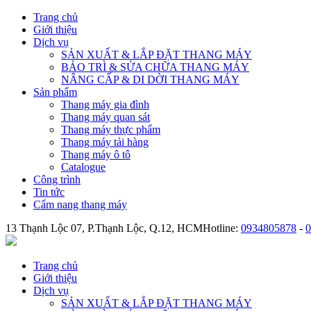
Trang chủ
Giới thiệu
Dịch vụ
SẢN XUẤT & LẮP ĐẶT THANG MÁY
BẢO TRÌ & SỬA CHỮA THANG MÁY
NÂNG CẤP & DI DỜI THANG MÁY
Sản phẩm
Thang máy gia đình
Thang máy quan sát
Thang máy thực phẩm
Thang máy tải hàng
Thang máy ô tô
Catalogue
Công trình
Tin tức
Cẩm nang thang máy
13 Thạnh Lộc 07, P.Thạnh Lộc, Q.12, HCM
Hotline:
0934805878
-
0
Trang chủ
Giới thiệu
Dịch vụ
SẢN XUẤT & LẮP ĐẶT THANG MÁY