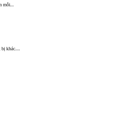
 mỗi...
bị khác....