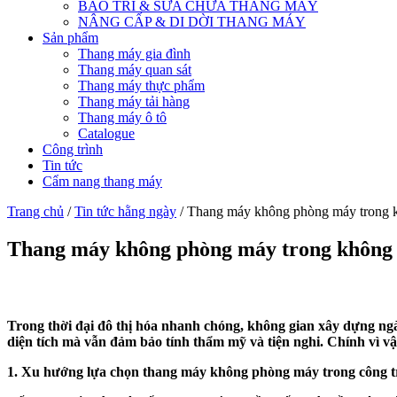
BẢO TRÌ & SỬA CHỮA THANG MÁY
NÂNG CẤP & DI DỜI THANG MÁY
Sản phẩm
Thang máy gia đình
Thang máy quan sát
Thang máy thực phẩm
Thang máy tải hàng
Thang máy ô tô
Catalogue
Công trình
Tin tức
Cẩm nang thang máy
Trang chủ
/
Tin tức hằng ngày
/ Thang máy không phòng máy trong k
Thang máy không phòng máy trong không g
Trong thời đại đô thị hóa nhanh chóng, không gian xây dựng ngày
diện tích mà vẫn đảm bảo tính thẩm mỹ và tiện nghi. Chính vì 
1. Xu hướng lựa chọn thang máy không phòng máy trong công tr