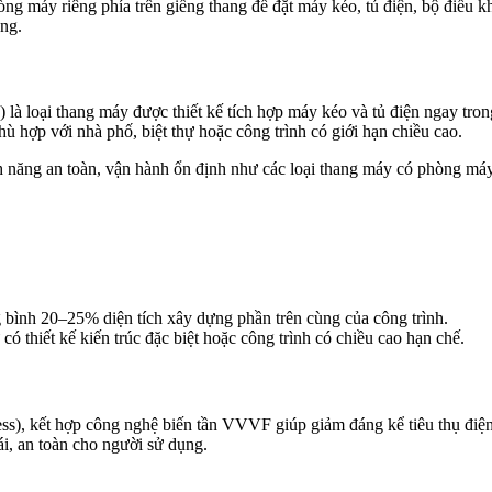
g máy riêng phía trên giếng thang để đặt máy kéo, tủ điện, bộ điều kh
ăng.
oại thang máy được thiết kế tích hợp máy kéo và tủ điện ngay trong 
hù hợp với nhà phố, biệt thự hoặc công trình có giới hạn chiều cao.
ăng an toàn, vận hành ổn định như các loại thang máy có phòng máy, 
g bình 20–25% diện tích xây dựng phần trên cùng của công trình.
ó thiết kế kiến trúc đặc biệt hoặc công trình có chiều cao hạn chế.
, kết hợp công nghệ biến tần VVVF giúp giảm đáng kể tiêu thụ điện 
ái, an toàn cho người sử dụng.