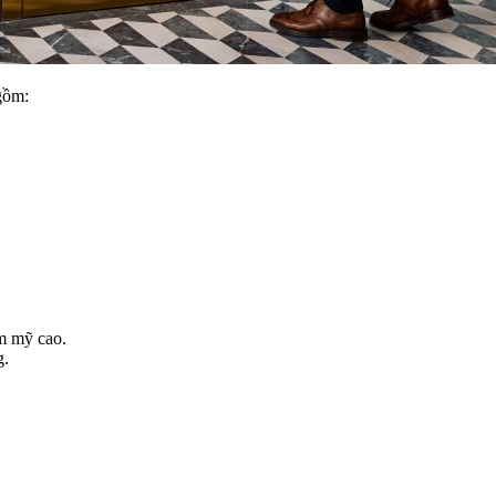
gồm:
m mỹ cao.
g.