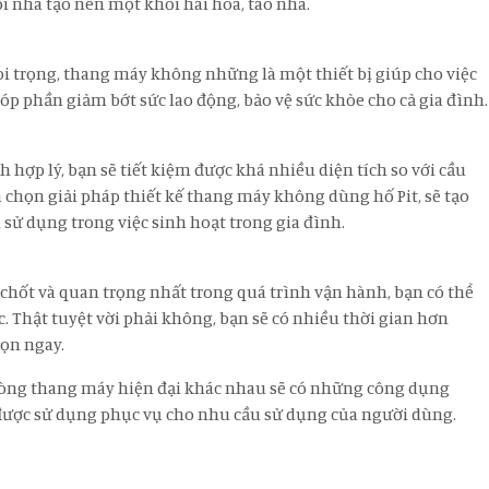
i nhà tạo nên một khối hài hòa, tao nhã.
oi trọng, thang máy không những là một thiết bị giúp cho việc
p phần giảm bớt sức lao động, bảo vệ sức khỏe cho cả gia đình.
h hợp lý, bạn sẽ tiết kiệm được khá nhiều diện tích so với cầu
a chọn giải pháp thiết kế thang máy không dùng hố Pit, sẽ tạo
ử dụng trong việc sinh hoạt trong gia đình.
chốt và quan trọng nhất trong quá trình vận hành, bạn có thể
c. Thật tuyệt vời phải không, bạn sẽ có nhiều thời gian hơn
họn ngay.
òng thang máy hiện đại khác nhau sẽ có những công dụng
ược sử dụng phục vụ cho nhu cầu sử dụng của người dùng.