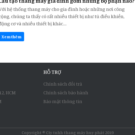
Cấu tạo thang máy gia đình gồm những bộ phận nào?
Với hệ thống thang máy cho gia đình hoặc những nơi công
cộng, chúng ta thấy có rất nhiều thiết bị như tủ điều khiển,
động cơ và nhiều thiết bị khác....
Xem thêm
HỖ TRỢ
Chính sách đổi trả
.12, HCM
Chính sách bảo hành
M
Bảo mật thông tin
Copyright © Cty tnhh thang máy huy phát 2019