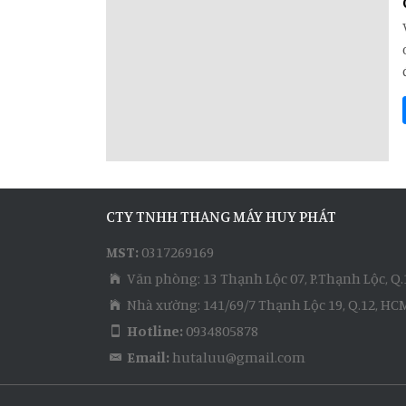
CTY TNHH THANG MÁY HUY PHÁT
MST:
0317269169
Văn phòng: 13 Thạnh Lộc 07, P.Thạnh Lộc, Q
Nhà xưởng: 141/69/7 Thạnh Lộc 19, Q.12, HC
Hotline:
0934805878
Email:
hutaluu@gmail.com