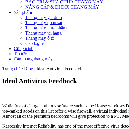
BẢO TRÌ & SỬA CHỮA THANG MÁY
NÂNG CẤP & DI DỜI THANG MÁY
Sản phẩm
Thang máy gia đình
Thang máy quan sát
Thang máy thực phẩm
Thang máy tải hàng
Thang máy ô tô
Catalogue
Công trình
Tin tức
Cẩm nang thang máy
Trang chủ
/
Blog
/ Ideal Antivirus Feedback
Ideal Antivirus Feedback
While free of charge antivirus software such as the House windows D
top-ranked goods on this list offer a wise firewall, a virtual individ
Almost all of the premium bedrooms will give protection to a PC, Mac
Kaspersky Internet Reliability has one of the most effective virus dete