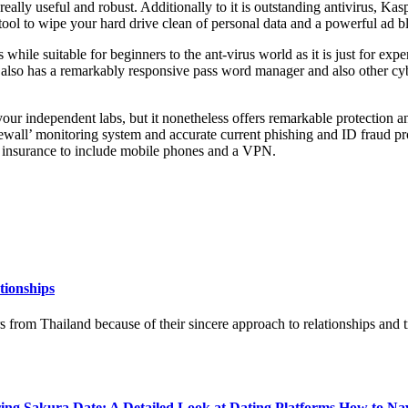
really useful and robust. Additionally to it is outstanding antivirus, Kas
tool to wipe your hard drive clean of personal data and a powerful ad b
while suitable for beginners to the ant-virus world as it is just for exper
 also has a remarkably responsive pass word manager and also other cybe
your independent labs, but it nonetheless offers remarkable protection a
irewall’ monitoring system and accurate current phishing and ID fraud p
ts insurance to include mobile phones and a VPN.
tionships
rom Thailand because of their sincere approach to relationships and t
ring Sakura Date: A Detailed Look at Dating Platforms How to Na