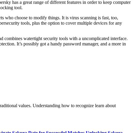
persky has a great range of different features in order to keep computer
locking tool.
ts who choose to modify things. It is virus scanning is fast, too,
rsecurity tools, plus the option to cover multiple devices for any
nd combines watertight security tools with a uncomplicated interface.
rotection. It’s possibly got a handy password manager, and a more in
raditional values. Understanding how to recognize learn about
vigate Sakura Date for Successful Matches Unlocking Sakura