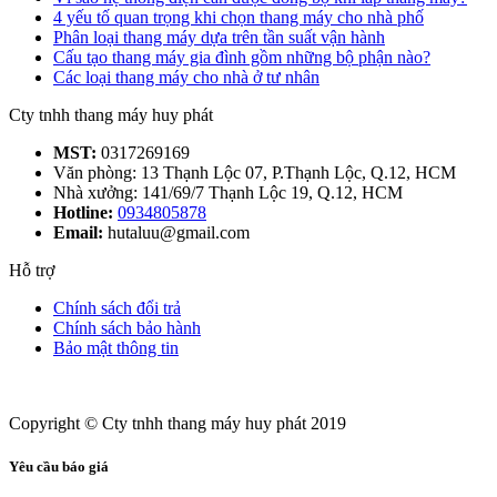
4 yếu tố quan trọng khi chọn thang máy cho nhà phố
Phân loại thang máy dựa trên tần suất vận hành
Cấu tạo thang máy gia đình gồm những bộ phận nào?
Các loại thang máy cho nhà ở tư nhân
Cty tnhh thang máy huy phát
MST:
0317269169
Văn phòng: 13 Thạnh Lộc 07, P.Thạnh Lộc, Q.12, HCM
Nhà xưởng: 141/69/7 Thạnh Lộc 19, Q.12, HCM
Hotline:
0934805878
Email:
hutaluu@gmail.com
Hỗ trợ
Chính sách đổi trả
Chính sách bảo hành
Bảo mật thông tin
Copyright © Cty tnhh thang máy huy phát 2019
Yêu cầu báo giá