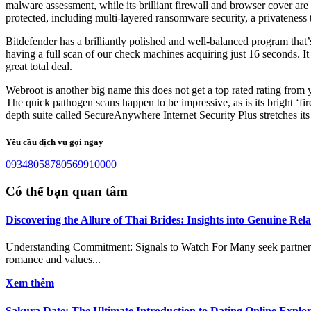
malware assessment, while its brilliant firewall and browser cover are 
protected, including multi-layered ransomware security, a privateness 
Bitdefender has a brilliantly polished and well-balanced program that’s 
having a full scan of our check machines acquiring just 16 seconds. It
great total deal.
Webroot is another big name this does not get a top rated rating from 
The quick pathogen scans happen to be impressive, as is its bright ‘f
depth suite called SecureAnywhere Internet Security Plus stretches i
Yêu cầu dịch vụ gọi ngay
0934805878
0569910000
Có thể bạn quan tâm
Discovering the Allure of Thai Brides: Insights into Genuine Rela
Understanding Commitment: Signals to Watch For Many seek partners f
romance and values...
Xem thêm
Sakura Date: The Ultimate Introduction to Dating Online Explo