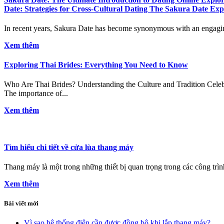
Date: Strategies for Cross-Cultural Dating The Sakura Date Expe
In recent years, Sakura Date has become synonymous with an engaging sp
Xem thêm
Exploring Thai Brides: Everything You Need to Know
Who Are Thai Brides? Understanding the Culture and Tradition Celebrat
The importance of...
Xem thêm
Tìm hiểu chi tiết về cửa lùa thang máy
Thang máy là một trong những thiết bị quan trọng trong các công trìn
Xem thêm
Bài viết mới
Vì sao hệ thống điện cần được đồng bộ khi lắp thang máy?