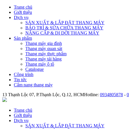
Trang chủ
Giới thiệu
Dịch vụ
SẢN XUẤT & LẮP ĐẶT THANG MÁY
BẢO TRÌ & SỬA CHỮA THANG MÁY
NÂNG CẤP & DI DỜI THANG MÁY
Sản phẩm
Thang máy gia đình
Thang máy quan sát
Thang máy thực phẩm
Thang máy tải hàng
Thang máy ô tô
Catalogue
Công trình
Tin tức
Cẩm nang thang máy
13 Thạnh Lộc 07, P.Thạnh Lộc, Q.12, HCM
Hotline:
0934805878
-
0
Trang chủ
Giới thiệu
Dịch vụ
SẢN XUẤT & LẮP ĐẶT THANG MÁY