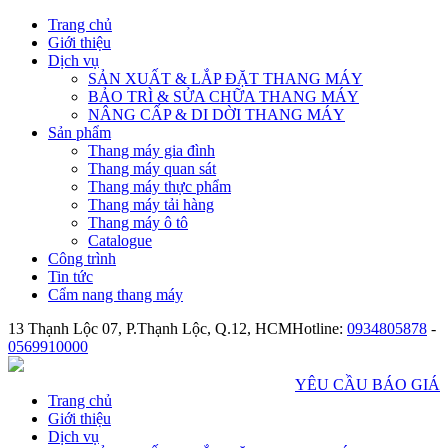
Trang chủ
Giới thiệu
Dịch vụ
SẢN XUẤT & LẮP ĐẶT THANG MÁY
BẢO TRÌ & SỬA CHỮA THANG MÁY
NÂNG CẤP & DI DỜI THANG MÁY
Sản phẩm
Thang máy gia đình
Thang máy quan sát
Thang máy thực phẩm
Thang máy tải hàng
Thang máy ô tô
Catalogue
Công trình
Tin tức
Cẩm nang thang máy
13 Thạnh Lộc 07, P.Thạnh Lộc, Q.12, HCM
Hotline:
0934805878
-
0569910000
YÊU CẦU BÁO GIÁ
Trang chủ
Giới thiệu
Dịch vụ