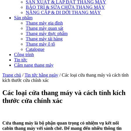
SẢN XUẤT & LẮP ĐẶT THANG MÁY
BẢO TRÌ & SỬA CHỮA THANG MÁY
NÂNG CẤP & DI DỜI THANG MÁY
Sản phẩm
Thang máy gia đình
Thang máy quan sát
Thang máy thực phẩm
Thang máy tải hàng
Thang máy ô tô
Catalogue
Công trình
Tin tức
Cẩm nang thang máy
Trang chủ
/
Tin tức hằng ngày
/ Các loại cửa thang máy và cách tính
kích thước cửa chính xác
Các loại cửa thang máy và cách tính kích
thước cửa chính xác
Cửa thang máy là bộ phận quan trọng có nhiệm vụ kết nối
cabin thang máy với sảnh chờ. Để mang đến nhiều thông tin