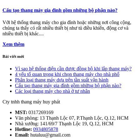
Cấu tạo thang máy gia đình gồm những bộ phận nào?
Với hệ thống thang máy cho gia đình hoặc những nơi công cộng,
chúng ta thấy có rất nhiều thiết bị như tủ điều khiển, động cơ và
nhiều thiết bị khác....
Xem thêm
Bài viết mới
Vì sao hệ thống điện cần được đồng bộ khi lắp thang máy?
4 yếu tố quan trọng khi chọn thang máy cho nhà phố
Phân loại thang máy dựa trên tần suất vận hành
Cấu tạo thang máy gia đình gồm những bộ phận nào?
Các loại thang máy cho nhà ở tư nhân
Cty tnhh thang máy huy phát
MST:
0317269169
Văn phòng: 13 Thạnh Lộc 07, P.Thạnh Lộc, Q.12, HCM
Nhà xưởng: 141/69/7 Thạnh Lộc 19, Q.12, HCM
Hotline:
0934805878
Email:
hutaluu@gmail.com