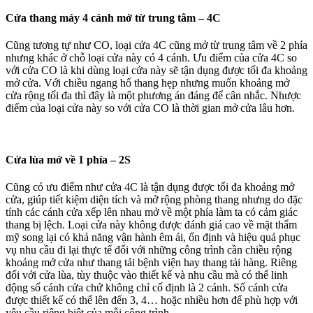
Cửa thang máy 4 cánh mở từ trung tâm – 4C
Cũng tương tự như CO, loại cửa 4C cũng mở từ trung tâm về 2 phía
nhưng khác ở chỗ loại cửa này có 4 cánh. Ưu điểm của cửa 4C so
với cửa CO là khi dùng loại cửa này sẽ tận dụng được tối đa khoảng
mở cửa. Với chiều ngang hố thang hẹp nhưng muốn khoảng mở
cửa rộng tối đa thì đây là một phương án đáng để cân nhắc. Nhược
điểm của loại cửa này so với cửa CO là thời gian mở cửa lâu hơn.
Cửa lùa mở về 1 phía – 2S
Cũng có ưu điểm như cửa 4C là tận dụng được tối đa khoảng mở
cửa, giúp tiết kiệm diện tích và mở rộng phòng thang nhưng do đặc
tính các cánh cửa xếp lên nhau mở về một phía làm ta có cảm giác
thang bị lệch. Loại cửa này không được đánh giá cao về mặt thẩm
mỹ song lại có khả năng vận hành êm ái, ổn định và hiệu quả phục
vụ nhu cầu đi lại thực tế đối với những công trình cần chiều rộng
khoảng mở cửa như thang tải bệnh viện hay thang tải hàng. Riêng
đối với cửa lùa, tùy thuộc vào thiết kế và nhu cầu mà có thể linh
động số cánh cửa chứ không chỉ cố định là 2 cánh. Số cánh cửa
được thiết kế có thể lên đến 3, 4… hoặc nhiều hơn để phù hợp với
yêu cầu riêng biệt của mỗi công trình.