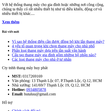
Với hệ thống thang máy cho gia đình hoặc những nơi công cộng,
chúng ta thấy có rất nhiều thiết bị như tủ điều khiển, động cơ và
nhiều thiết bị khác....
Xem thêm
Bài viết mới
Vì sao hệ thống điện cần được đồng bộ khi lắp thang máy?
4 yếu tố quan trọng khi chọn thang máy cho nhà phố
Phân loại thang máy dựa trên tần suất vận hành
Cấu tạo thang máy gia đình gồm những bộ phận nào?
Các loại thang máy cho nhà ở tư nhân
Cty tnhh thang máy huy phát
MST:
0317269169
Văn phòng: 13 Thạnh Lộc 07, P.Thạnh Lộc, Q.12, HCM
Nhà xưởng: 141/69/7 Thạnh Lộc 19, Q.12, HCM
Hotline:
0934805878
Email:
hutaluu@gmail.com
Hỗ trợ
Chính sách đổi trả