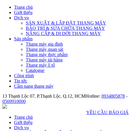
Trang chủ
Giới thiệu
Dịch vụ
SẢN XUẤT & LẮP ĐẶT THANG MÁY
BẢO TRÌ & SỬA CHỮA THANG MÁY
NÂNG CẤP & DI DỜI THANG MÁY
Sản phẩm
Thang máy gia đình
Thang máy quan sát
Thang máy thực phẩm
Thang máy tải hàng
Thang máy ô tô
Catalogue
Công trình
Tin tức
Cẩm nang thang máy
13 Thạnh Lộc 07, P.Thạnh Lộc, Q.12, HCM
Hotline:
0934805878
-
0569910000
YÊU CẦU BÁO GIÁ
Trang chủ
Giới thiệu
Dịch vụ