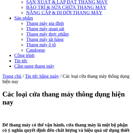
SẢN XUẤT & LẮP ĐẶT THANG MÁY
BẢO TRÌ & SỬA CHỮA THANG MÁY
NÂNG CẤP & DI DỜI THANG MÁY
Sản phẩm
Thang máy gia đình
Thang máy quan sát
Thang máy thực phẩm
Thang máy tải hàng
Thang máy ô tô
Catalogue
Công trình
Tin tức
Cẩm nang thang máy
Trang chủ
/
Tin tức hằng ngày
/ Các loại cửa thang máy thông dụng
hiện nay
Các loại cửa thang máy thông dụng hiện
nay
Để thang máy có thể vận hành, cửa thang máy là một bộ phận
có ý nghĩa quyết định đến chất lượng và hiệu quả sử dụng thiết