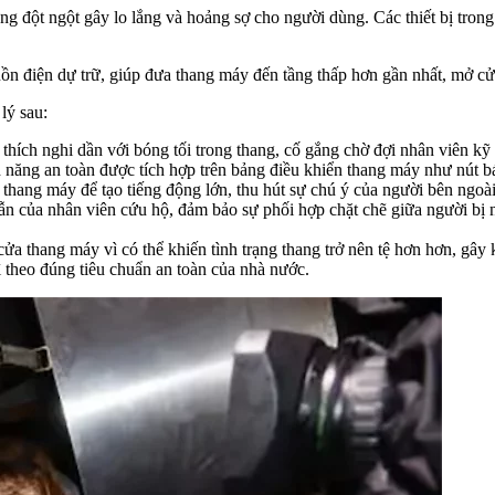
 đột ngột gây lo lắng và hoảng sợ cho người dùng. Các thiết bị trong 
n điện dự trữ, giúp đưa thang máy đến tầng thấp hơn gần nhất, mở cửa
lý sau:
ập thích nghi dần với bóng tối trong thang, cố gắng chờ đợi nhân viên k
h năng an toàn được tích hợp trên bảng điều khiển thang máy như nút 
 thang máy để tạo tiếng động lớn, thu hút sự chú ý của người bên ngoài
n của nhân viên cứu hộ, đảm bảo sự phối hợp chặt chẽ giữa người bị nạ
a thang máy vì có thể khiến tình trạng thang trở nên tệ hơn hơn, gây
 theo đúng tiêu chuẩn an toàn của nhà nước.