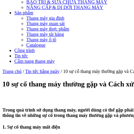
BẢO TRÌ & SỬA CHỮA THANG MÁY
NÂNG CẤP & DI DỜI THANG MÁY
Sản phẩm
Thang máy gia đình
Thang máy quan sát
Thang máy thực phẩm
Thang máy tải hàng
Thang máy ô tô
Catalogue
Công trình
Tin tức
Cẩm nang thang máy
Trang chủ
/
Tin tức hằng ngày
/ 10 sự cố thang máy thường gặp và C
10 sự cố thang máy thường gặp và Cách xử
Trong quá trình sử dụng thang máy, người dùng có thể gặp phải 
thông tin về những sự cố trong thang máy thường gặp và phương 
1. Sự cố thang máy mất điện