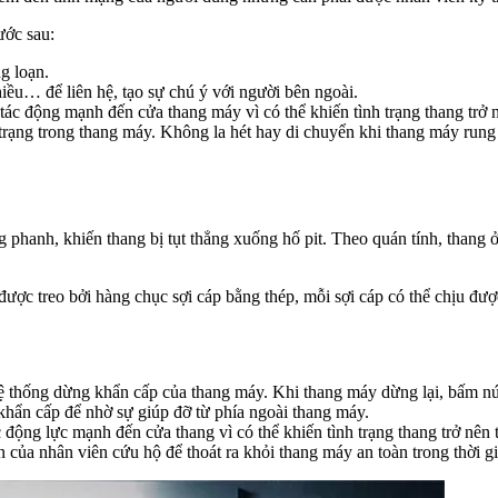
ước sau:
ng loạn.
iều… để liên hệ, tạo sự chú ý với người bên ngoài.
ác động mạnh đến cửa thang máy vì có thể khiến tình trạng thang trở n
rạng trong thang máy. Không la hét hay di chuyển khi thang máy rung 
 phanh, khiến thang bị tụt thẳng xuống hố pit. Theo quán tính, thang ở 
ược treo bởi hàng chục sợi cáp bằng thép, mỗi sợi cáp có thể chịu được
 hệ thống dừng khẩn cấp của thang máy. Khi thang máy dừng lại, bấm nú
hẩn cấp để nhờ sự giúp đỡ từ phía ngoài thang máy.
ộng lực mạnh đến cửa thang vì có thể khiến tình trạng thang trở nên t
của nhân viên cứu hộ để thoát ra khỏi thang máy an toàn trong thời g