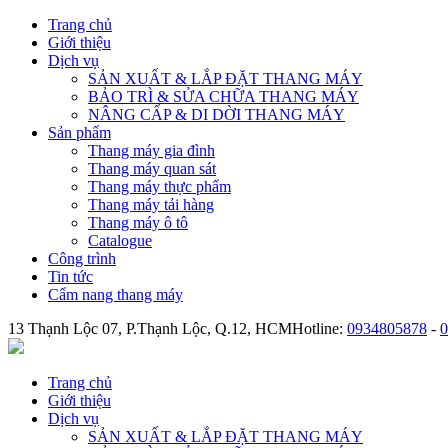
Trang chủ
Giới thiệu
Dịch vụ
SẢN XUẤT & LẮP ĐẶT THANG MÁY
BẢO TRÌ & SỬA CHỮA THANG MÁY
NÂNG CẤP & DI DỜI THANG MÁY
Sản phẩm
Thang máy gia đình
Thang máy quan sát
Thang máy thực phẩm
Thang máy tải hàng
Thang máy ô tô
Catalogue
Công trình
Tin tức
Cẩm nang thang máy
13 Thạnh Lộc 07, P.Thạnh Lộc, Q.12, HCM
Hotline:
0934805878
-
0
Trang chủ
Giới thiệu
Dịch vụ
SẢN XUẤT & LẮP ĐẶT THANG MÁY