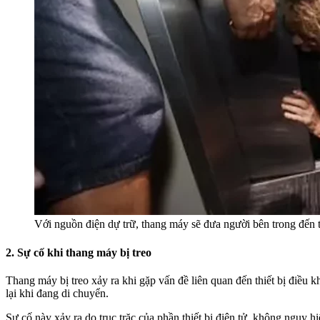
Với nguồn điện dự trữ, thang máy sẽ đưa người bên trong đến 
2. Sự cố khi thang máy bị treo
Thang máy bị treo xảy ra khi gặp vấn đề liên quan đến thiết bị điều
lại khi đang di chuyển.
Sự cố này xảy ra do trục trặc của phần thiết bị điện tử, không nguy