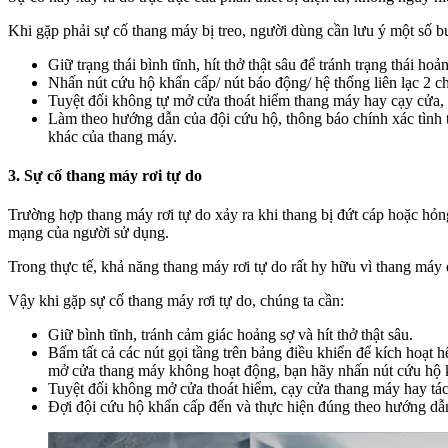
Khi gặp phải sự cố thang máy bị treo, người dùng cần lưu ý một số b
Giữ trạng thái bình tĩnh, hít thở thật sâu để tránh trạng thái hoả
Nhấn nút cứu hộ khẩn cấp/ nút báo động/ hệ thống liên lạc 2 ch
Tuyệt đối không tự mở cửa thoát hiểm thang máy hay cạy cửa, t
Làm theo hướng dẫn của đội cứu hộ, thông báo chính xác tình t
khác của thang máy.
3. Sự cố thang máy rơi tự do
Trường hợp thang máy rơi tự do xảy ra khi thang bị đứt cáp hoặc hỏng
mạng của người sử dụng.
Trong thực tế, khả năng thang máy rơi tự do rất hy hữu vì thang máy đ
Vậy khi gặp sự cố thang máy rơi tự do, chúng ta cần:
Giữ bình tĩnh, tránh cảm giác hoảng sợ và hít thở thật sâu.
Bấm tất cả các nút gọi tầng trên bảng điều khiển để kích hoạt
mở cửa thang máy không hoạt động, bạn hãy nhấn nút cứu hộ k
Tuyệt đối không mở cửa thoát hiểm, cạy cửa thang máy hay tác đ
Đợi đội cứu hộ khẩn cấp đến và thực hiện đúng theo hướng dẫn 