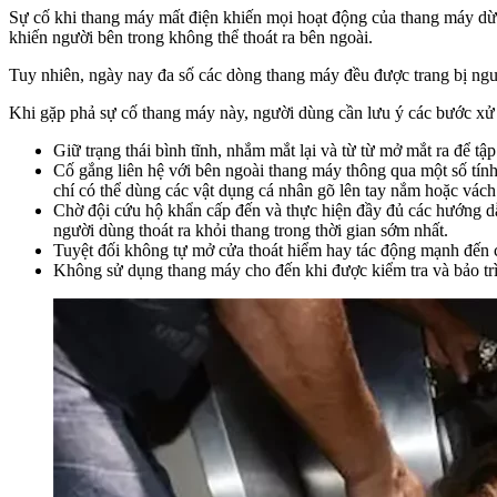
Sự cố khi thang máy mất điện khiến mọi hoạt động của thang máy dừng
khiến người bên trong không thể thoát ra bên ngoài.
Tuy nhiên, ngày nay đa số các dòng thang máy đều được trang bị nguồ
Khi gặp phả sự cố thang máy này, người dùng cần lưu ý các bước xử 
Giữ trạng thái bình tĩnh, nhắm mắt lại và từ từ mở mắt ra để t
Cố gắng liên hệ với bên ngoài thang máy thông qua một số tín
chí có thể dùng các vật dụng cá nhân gõ lên tay nắm hoặc vách
Chờ đội cứu hộ khẩn cấp đến và thực hiện đầy đủ các hướng dẫ
người dùng thoát ra khỏi thang trong thời gian sớm nhất.
Tuyệt đối không tự mở cửa thoát hiểm hay tác động mạnh đến cử
Không sử dụng thang máy cho đến khi được kiểm tra và bảo trì